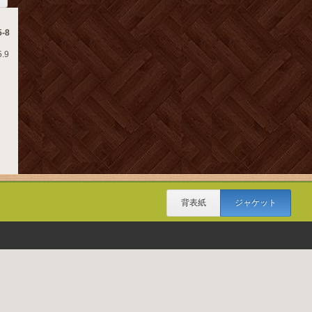
-8
.9
背表紙
ジャケット