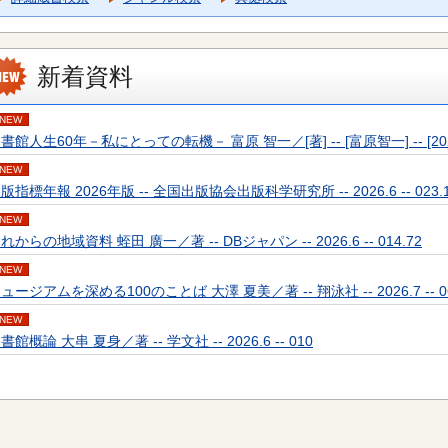
新着資料
NEW
書館人生60年－私にとっての転機－ 富原 智一／[著] -- [富原智一] -- [2026] 
NEW
版指標年報 2026年版 -- 全国出版協会出版科学研究所 -- 2026.6 -- 023.
NEW
れからの地域資料 蛭田 廣一／著 -- DBジャパン -- 2026.6 -- 014.72
NEW
ュージアムを深める100のことば 大澤 夏美／著 -- 翔泳社 -- 2026.7 -- 0
NEW
書館概論 大串 夏身／著 -- 学文社 -- 2026.6 -- 010