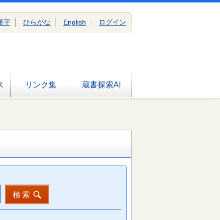
漢字
ひらがな
English
ログイン
ス
リンク集
蔵書探索AI
検索