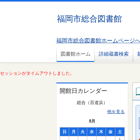
福岡市総合図書館
福岡市総合図書館ホームページ
図書館ホーム
詳細蔵書検索
セッションがタイムアウトしました。
開館日カレンダー
総合（百道浜）
他を見る
8月
日
月
火
水
木
金
土