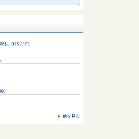
-- 016.2191
1
69
他を見る