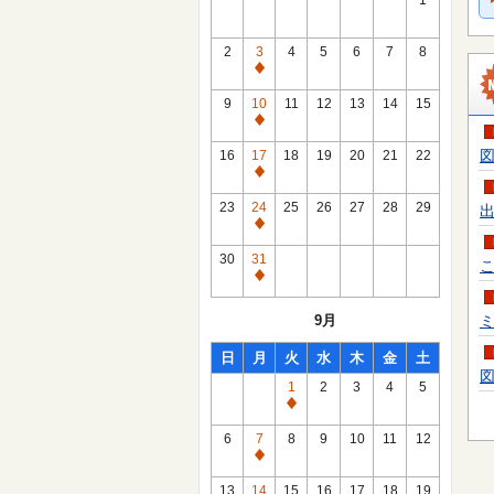
1
2
3
4
5
6
7
8
通
常
9
10
11
12
13
14
15
休
通
館
常
図
16
17
18
19
20
21
22
日
休
通
館
常
23
24
25
26
27
28
29
出
日
休
通
館
常
30
31
こ
日
休
通
館
常
9月
ミ
日
休
館
日
月
火
水
木
金
土
日
図
1
2
3
4
5
通
常
6
7
8
9
10
11
12
休
通
館
常
13
14
15
16
17
18
19