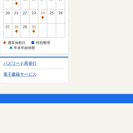
日
休
通
館
常
20
21
22
23
24
25
26
日
休
通
館
常
27
28
29
30
日
休
通
通
館
常
常
通常休館日
特別整理
日
休
休
年末年始休館
館
館
日
日
パスワード再発行
電子書籍サービス