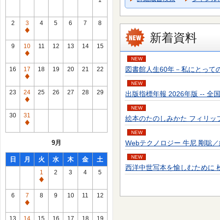
1
2
3
4
5
6
7
8
通
新着資料
常
9
10
11
12
13
14
15
休
通
NEW
館
常
図書館人生60年－私にとっての転機－ 富
16
17
18
19
20
21
22
日
休
通
NEW
館
常
23
24
25
26
27
28
29
出版指標年報 2026年版 -- 全国出
日
休
通
NEW
館
常
30
31
絵本のたのしみかた フィリップ・ブラッ
日
休
通
館
NEW
常
9月
Webテクノロジー 牛尼 剛聡／編著 --
日
休
館
NEW
日
月
火
水
木
金
土
日
西洋中世写本を愉しむために 松田 隆美／
1
2
3
4
5
通
常
6
7
8
9
10
11
12
休
通
館
常
13
14
15
16
17
18
19