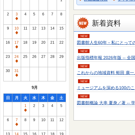
1
2
3
4
5
6
7
8
通
新着資料
常
9
10
11
12
13
14
15
休
通
NEW
館
常
図書館人生60年－私にとっての転機－ 富
16
17
18
19
20
21
22
日
休
通
NEW
館
常
23
24
25
26
27
28
29
出版指標年報 2026年版 -- 全国出
日
休
通
NEW
館
常
30
31
これからの地域資料 蛭田 廣一／著 --
日
休
通
館
NEW
常
9月
ミュージアムを深める100のことば 大
日
休
館
NEW
日
月
火
水
木
金
土
日
図書館概論 大串 夏身／著 -- 学文社 
1
2
3
4
5
通
常
6
7
8
9
10
11
12
休
通
館
常
13
14
15
16
17
18
19