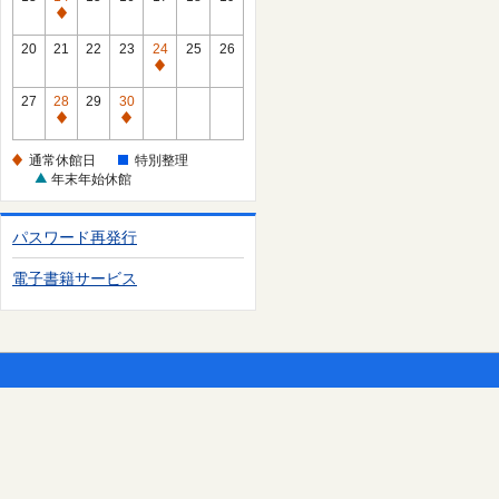
日
休
通
館
常
20
21
22
23
24
25
26
日
休
通
館
常
27
28
29
30
日
休
通
通
館
常
常
通常休館日
特別整理
日
休
休
年末年始休館
館
館
日
日
パスワード再発行
電子書籍サービス