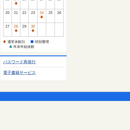
日
休
通
館
常
20
21
22
23
24
25
26
日
休
通
館
常
27
28
29
30
日
休
通
通
館
常
常
通常休館日
特別整理
日
休
休
年末年始休館
館
館
日
日
パスワード再発行
電子書籍サービス