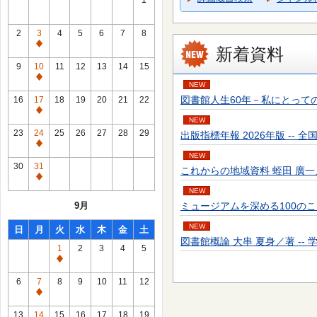
1
2
3
4
5
6
7
8
通
新着資料
常
9
10
11
12
13
14
15
休
通
NEW
館
常
図書館人生60年－私にとっての転機－ 富
16
17
18
19
20
21
22
日
休
通
NEW
館
常
23
24
25
26
27
28
29
出版指標年報 2026年版 -- 全国出
日
休
通
NEW
館
常
30
31
これからの地域資料 蛭田 廣一／著 --
日
休
通
館
NEW
常
9月
ミュージアムを深める100のことば 大
日
休
館
NEW
日
月
火
水
木
金
土
日
図書館概論 大串 夏身／著 -- 学文社 
1
2
3
4
5
通
常
6
7
8
9
10
11
12
休
通
館
常
13
14
15
16
17
18
19