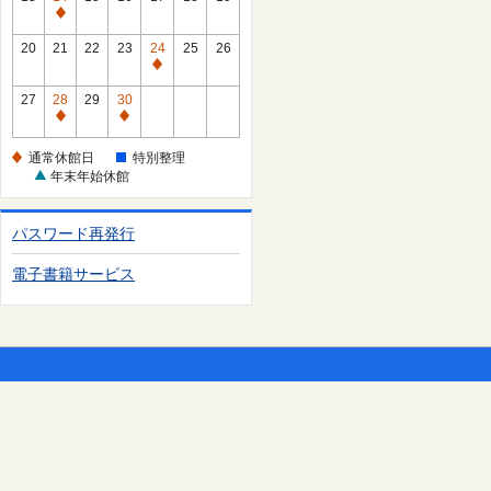
日
休
通
館
常
20
21
22
23
24
25
26
日
休
通
館
常
27
28
29
30
日
休
通
通
館
常
常
通常休館日
特別整理
日
休
休
年末年始休館
館
館
日
日
パスワード再発行
電子書籍サービス