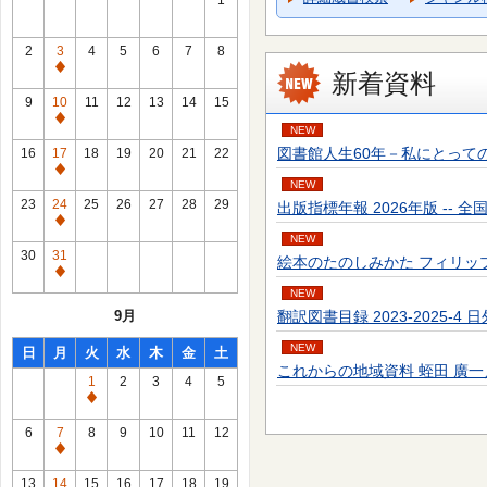
1
2
3
4
5
6
7
8
通
新着資料
常
9
10
11
12
13
14
15
休
通
NEW
館
常
図書館人生60年－私にとっての転機－ 富
16
17
18
19
20
21
22
日
休
通
NEW
館
常
23
24
25
26
27
28
29
出版指標年報 2026年版 -- 全国出
日
休
通
NEW
館
常
30
31
絵本のたのしみかた フィリップ・ブラッ
日
休
通
館
NEW
常
9月
翻訳図書目録 2023-2025-4 
日
休
館
NEW
日
月
火
水
木
金
土
日
これからの地域資料 蛭田 廣一／著 --
1
2
3
4
5
通
常
6
7
8
9
10
11
12
休
通
館
常
13
14
15
16
17
18
19