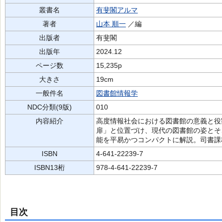
叢書名
有斐閣アルマ
著者
山本 順一
／編
出版者
有斐閣
出版年
2024.12
ページ数
15,235p
大きさ
19cm
一般件名
図書館情報学
NDC分類(9版)
010
内容紹介
高度情報社会における図書館の意義と役
扉」と位置づけ、現代の図書館の姿とそ
能を平易かつコンパクトに解説。司書課
ISBN
4-641-22239-7
ISBN13桁
978-4-641-22239-7
目次