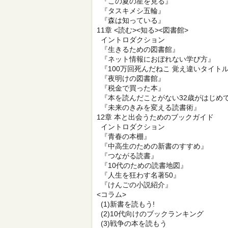
『この夏の星を見る』
『タスキメシ五輪』
『森は知っている』
11章 <読む><知る><図書館>
イントロダクション
『生きるための図書館』
『ネット情報におぼれない学び方』
『100万回死んだねこ 覚え違いタイト
『夜明けの図書館』
『税金で買った本』
『本を読んだことがない32歳がはじめ
『未来のきみを変える読書術』
12章 本と出会うためのブックガイド
イントロダクション
『青春の本棚』
『中高生のための新書のすすめ』
『つながる読書』
『10代のための読書地図』
『人生を狂わす名著50』
『けんごの小説紹介』
<コラム>
(1)新書を読もう!
(2)10代向けのブックランキング
(3)戦争の本を読もう