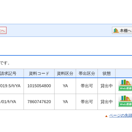
本棚へ
ごへ
です。
請求記号
資料コード
資料区分
帯出区分
状態
Y019.5/ｷ/YA
1015054800
YA
帯出可
貸出中
/01/ｷ/YA
7860747620
YA
帯出可
貸出中
ページの先