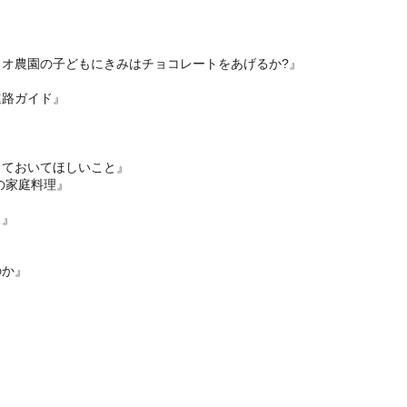
オ農園の子どもにきみはチョコレートをあげるか?』
進路ガイド』
ておいてほしいこと』
の家庭料理』
ク』
のか』