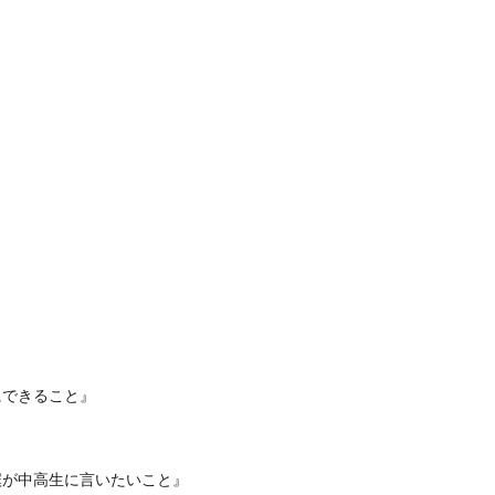
』
』
できること』
が中高生に言いたいこと』