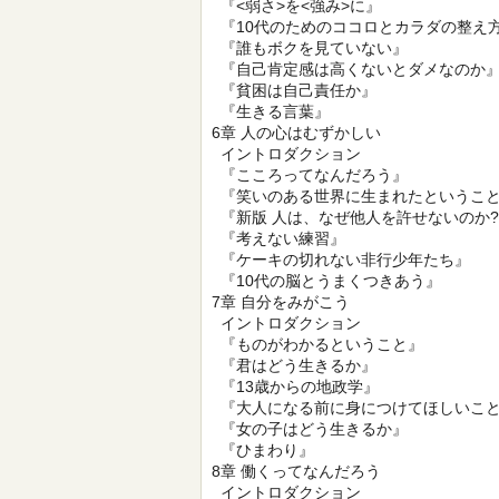
『<弱さ>を<強み>に』
『10代のためのココロとカラダの整え
『誰もボクを見ていない』
『自己肯定感は高くないとダメなのか
『貧困は自己責任か』
『生きる言葉』
6章 人の心はむずかしい
イントロダクション
『こころってなんだろう』
『笑いのある世界に生まれたというこ
『新版 人は、なぜ他人を許せないのか
『考えない練習』
『ケーキの切れない非行少年たち』
『10代の脳とうまくつきあう』
7章 自分をみがこう
イントロダクション
『ものがわかるということ』
『君はどう生きるか』
『13歳からの地政学』
『大人になる前に身につけてほしいこ
『女の子はどう生きるか』
『ひまわり』
8章 働くってなんだろう
イントロダクション