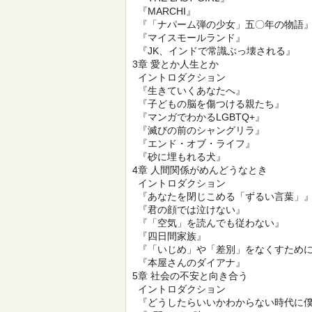
『MARCHI』
『「ナパーム弾の少女」五〇年の物語
『マイスモールランド』
『JK、インドで常識ぶっ壊される』
3章 愛とか人生とか
イントロダクション
『生きていくあなたへ』
『子どもの脳を傷つける親たち』
『マンガでわかるLGBTQ+』
『滅びの前のシャングリラ』
『エンド・オブ・ライフ』
『砂に埋もれる犬』
4章 人間関係がめんどうなとき
イントロダクション
『あなたを閉じこめる「ずるい言葉」
『君の顔では泣けない』
『「空気」を読んでも従わない』
『四日間家族』
『「いじめ」や「差別」をなくすために
『本屋さんのダイアナ』
5章 社会の不安と向き合う
イントロダクション
『どうしたらいいかわからない時代に僕