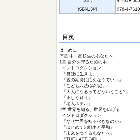
ISBN
4-7619-308
ISBN13桁
978-4-7619
目次
はじめに
序章 中・高校生のあなたへ
1章 自分を守るための本
イントロダクション
『孤独に生きよ』
『親の期待に応えなくていい』
『こども六法(第2版)』
『大人になるってどういうこと?』
『正しく疑う』
『老人ホテル』
2章 世界を知る、世界を広げる
イントロダクション
『なぜ世界を知るべきなのか』
『はじめての戦争と平和』
『未来をつくるあなたへ』
『THE LAST GIRL』