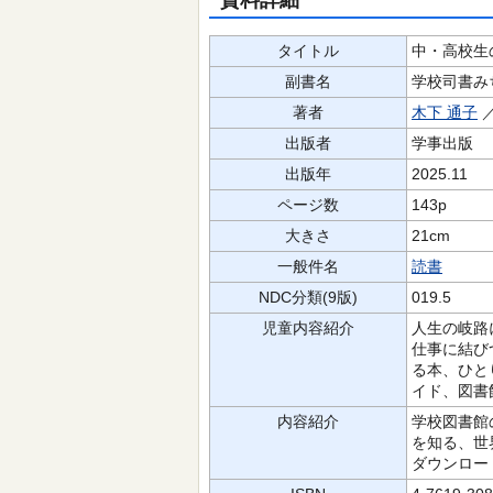
資料詳細
タイトル
中・高校生
副書名
学校司書み
著者
木下 通子
出版者
学事出版
出版年
2025.11
ページ数
143p
大きさ
21cm
一般件名
読書
NDC分類(9版)
019.5
児童内容紹介
人生の岐路
仕事に結び
る本、ひと
イド、図書
内容紹介
学校図書館
を知る、世
ダウンロー