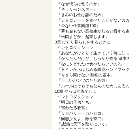
『なぜ僕らは働くのか』
『キラリモンスター』
『きみのお金は誰のため』
『チョコレートを食べたことがないカカ
『今ない仕事図鑑100』
『夢も金もない高校生が知ると得する
『松岡まどか、起業します』
9章 ひとり暮らしをするときに
イントロダクション
『あなたがひとりで生きていく時に知っ
『かんたんだけど、しっかり作る 基本
『なにをどれだけ食べたらいいの?』
『トイレからはじめる防災ハンドブッ
『今さら聞けない 睡眠の基本』
『正しいパンツのたたみ方』
『ルールはそもそもなんのためにある
10章 やっぱ小説でしょ
イントロダクション
『明日の子供たち』
『宙わたる教室』
『リカバリー・カバヒコ』
『同志少女よ、敵を撃て』
『成瀬は天下を取りにいく』