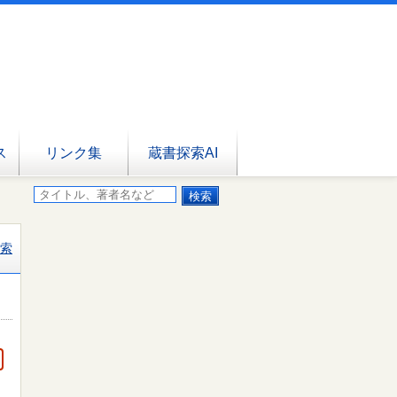
ス
リンク集
蔵書探索AI
索