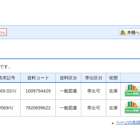
本棚へ
ごへ
です。
請求記号
資料コード
資料区分
帯出区分
状態
069.02/ﾐ/
1009794429
一般図書
帯出可
在庫
/069/ﾐ/
7820699622
一般図書
帯出可
在庫
ページの先