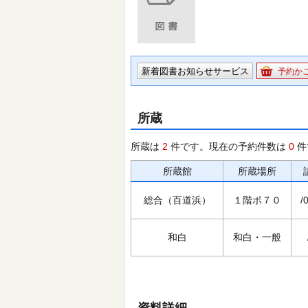
新着図書お知らせサービス
予約か
所蔵
所蔵は
2
件です。現在の予約件数は
0
件
所蔵館
所蔵場所
総合（百道浜）
１階ポ７０
/
和白
和白・一般