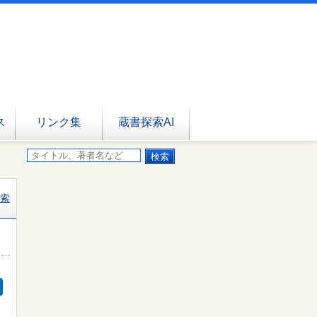
ス
リンク集
蔵書探索AI
索