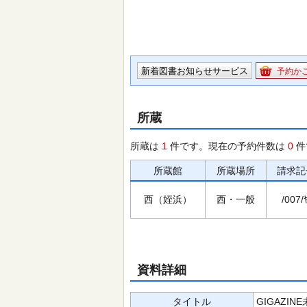
新着図書お知らせサービス
予約か
所蔵
所蔵は
1
件です。現在の予約件数は
0
件
所蔵館
所蔵場所
請求記
西（姪浜）
西・一般
/007/ﾔ
資料詳細
タイトル
GIGAZI