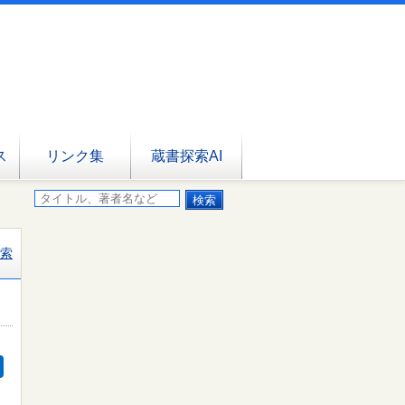
ス
リンク集
蔵書探索AI
索