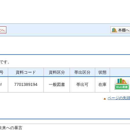
本棚へ
ごへ
です。
号
資料コード
資料区分
帯出区分
状態
/
7701389194
一般図書
帯出可
在庫
ページの先
NE未来への暴言