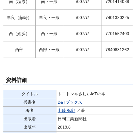
南（塩原）
南・一般
/007/ﾔ/
7201414088
早良（藤崎）
早良・一般
/007/ﾔ/
7401330225
西（姪浜）
西・一般
/007/ﾔ/
7701552403
西部
西部・一般
/007/ﾔ/
7840831262
資料詳細
タイトル
トコトンやさしいIoTの本
叢書名
B&Tブックス
著者
山崎 弘郎
／著
出版者
日刊工業新聞社
出版年
2018.8