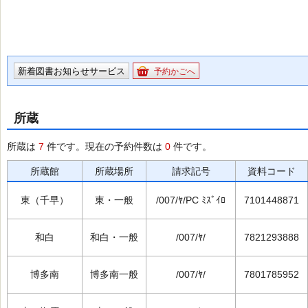
新着図書お知らせサービス
予約かごへ
所蔵
所蔵は
7
件です。現在の予約件数は
0
件です。
所蔵館
所蔵場所
請求記号
資料コード
東（千早）
東・一般
/007/ﾔ/PC ﾐｽﾞｲﾛ
7101448871
和白
和白・一般
/007/ﾔ/
7821293888
博多南
博多南一般
/007/ﾔ/
7801785952