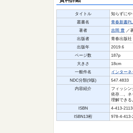
資料詳細
タイトル
知らずにや
叢書名
青春新書PLA
著者
吉岡 豊
／
出版者
青春出版社
出版年
2019.6
ページ数
187p
大きさ
18cm
一般件名
インターネ
NDC分類(9版)
547.4833
内容紹介
フィッシン
依存…。ネ
理解できる
ISBN
4-413-2113
ISBN13桁
978-4-413-