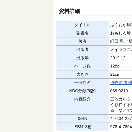
資料詳細
タイトル
ふくおか周
副書名
おもしろ珍
著者
町田 忍
／
出版者
メイツユニ
出版年
2019.12
ページ数
128p
大きさ
21cm
一般件名
博物館-九
NDC分類(9版)
069.0219
内容紹介
三池カルタ
く存在する
る」など4
ISBN
4-7804-227
ISBN13桁
978-4-7804