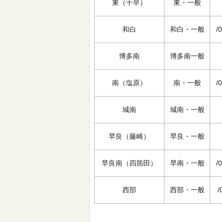
東（千早）
東・一般
和白
和白・一般
/
博多南
博多南一般
南（塩原）
南・一般
/
城南
城南・一般
早良（藤崎）
早良・一般
早良南（四箇田）
早南・一般
/
西部
西部・一般
/