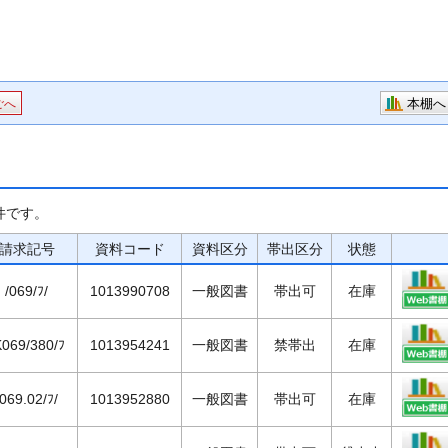
本棚へ
ごへ
件です。
請求記号
資料コード
資料区分
帯出区分
状態
/069/ﾌ/
1013990708
一般図書
帯出可
在庫
K069/380/ﾌ
1013954241
一般図書
禁帯出
在庫
/069.02/ﾌ/
1013952880
一般図書
帯出可
在庫