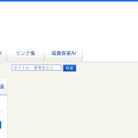
ス
リンク集
蔵書探索AI
索