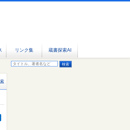
ス
リンク集
蔵書探索AI
索