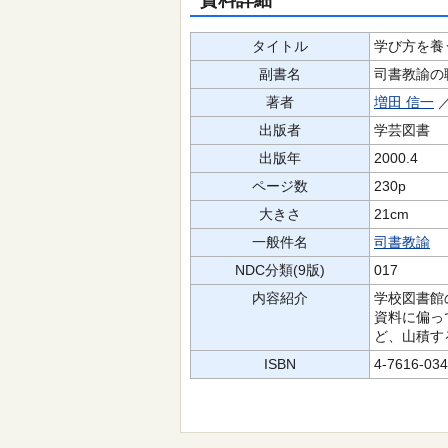
資料詳細
タイトル
学び方を養
副書名
司書教諭の
著者
増田 信一
出版者
学芸図書
出版年
2000.4
ページ数
230p
大きさ
21cm
一般件名
司書教諭
NDC分類(9版)
017
内容紹介
学校図書館
資料に偏っ
ど、山積す
ISBN
4-7616-034