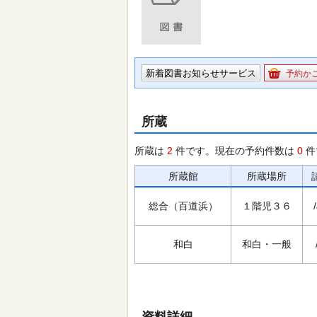
新着図書お知らせサービス
予約か
所蔵
所蔵は
2
件です。現在の予約件数は
0
件
所蔵館
所蔵場所
総合（百道浜）
１階児３６
和白
和白・一般