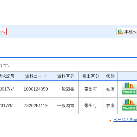
本棚へ
ごへ
です。
請求記号
資料コード
資料区分
帯出区分
状態
/J017/ﾏ/
1006124950
一般図書
帯出可
在庫
/017/ﾏ/
7820251119
一般図書
帯出可
在庫
ページの先