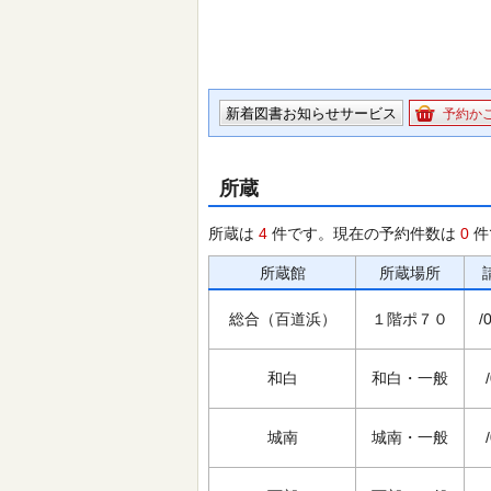
新着図書お知らせサービス
予約か
所蔵
所蔵は
4
件です。現在の予約件数は
0
件
所蔵館
所蔵場所
総合（百道浜）
１階ポ７０
/
和白
和白・一般
城南
城南・一般