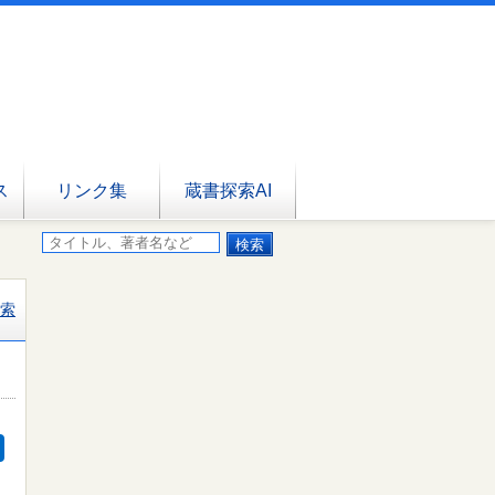
ス
リンク集
蔵書探索AI
索