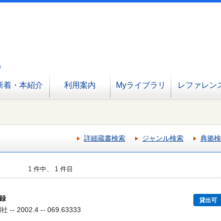
へ
新着・本紹介
利用案内
Myライブラリ
レファレン
詳細蔵書検索
ジャンル検索
典拠検
1 件中、 1 件目
録
貸出可
 2002.4 -- 069.63333