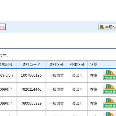
本棚へ
ごへ
です。
請求記号
資料コード
資料区分
帯出区分
状態
069.6/ﾋﾞ/
1007500190
一般図書
帯出可
在庫
/069/ﾋﾞ/
7820114440
一般図書
帯出可
在庫
/069/ﾋﾞ/
7600555929
一般図書
帯出可
在庫