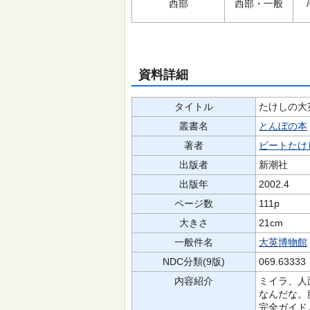
西部
西部・一般
資料詳細
タイトル
たけしの大
叢書名
とんぼの本
著者
ビートたけ
出版者
新潮社
出版年
2002.4
ページ数
111p
大きさ
21cm
一般件名
大英博物館
NDC分類(9版)
069.63333
内容紹介
ミイラ、人
なんだな。
完全ガイド