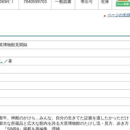
/069/ﾋﾞ/
7840599703
一般図書
帯出可
在庫
ページの先
英博物館見聞録
し
／著
面牛、神殿のかけら…みんな、自分の生きてた証拠を遺したかっただけ
膨大な所蔵品と広大な館内を誇る大英博物館のたけし流・見方、歩き方
。『SINRA』掲載を再編集、増補。