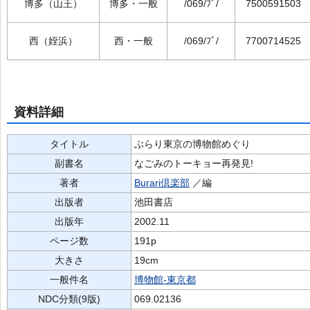
博多（山王）
博多・一般
/069/ﾌﾞ/
7500591503
西（姪浜）
西・一般
/069/ﾌﾞ/
7700714525
資料詳細
タイトル
ぶらり東京の博物館めぐり
副書名
なごみのトーキョー再発見!
著者
Burari倶楽部
／編
出版者
池田書店
出版年
2002.11
ページ数
191p
大きさ
19cm
一般件名
博物館-東京都
NDC分類(9版)
069.02136