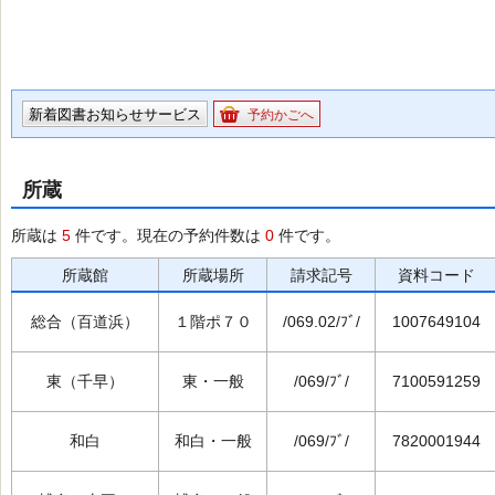
新着図書お知らせサービス
予約かごへ
所蔵
所蔵は
5
件です。現在の予約件数は
0
件です。
所蔵館
所蔵場所
請求記号
資料コード
総合（百道浜）
１階ポ７０
/069.02/ﾌﾞ/
1007649104
東（千早）
東・一般
/069/ﾌﾞ/
7100591259
和白
和白・一般
/069/ﾌﾞ/
7820001944