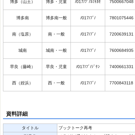
博多（山王）
博多・児童
/017/ﾌﾞ/ﾖﾐｷｶｾ
7500667048
博多南
博多南一般
/017/ﾌﾞ/
7801075446
南（塩原）
南・一般
/017/ﾌﾞ/
7200639131
城南
城南・一般
/017/ﾌﾞ/
7600684935
早良（藤崎）
早良・児童
/017/ﾌﾞ/ｼﾞｹﾝ
7400661331
西（姪浜）
西・一般
/017/ﾌﾞ/
7700843118
資料詳細
タイトル
ブックトーク再考