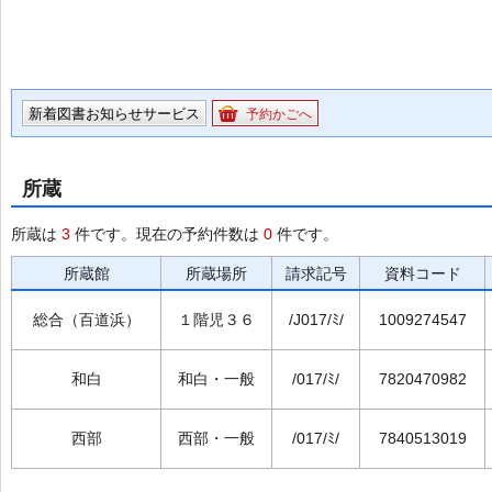
新着図書お知らせサービス
予約かごへ
所蔵
所蔵は
3
件です。現在の予約件数は
0
件です。
所蔵館
所蔵場所
請求記号
資料コード
総合（百道浜）
１階児３６
/J017/ﾐ/
1009274547
和白
和白・一般
/017/ﾐ/
7820470982
西部
西部・一般
/017/ﾐ/
7840513019