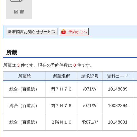
新着図書お知らせサービス
予約かごへ
所蔵
所蔵は
3
件です。現在の予約件数は
0
件です。
所蔵館
所蔵場所
請求記号
資料コード
総合（百道浜）
閉７Ｈ７６
/071/ｱ/
10148689
総合（百道浜）
閉７Ｈ７６
/071/ｱ/
10082394
総合（百道浜）
２階Ｎ１０
/R071/ｱ/
10148691