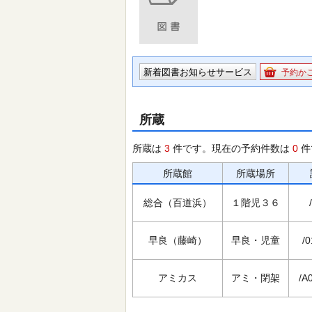
新着図書お知らせサービス
予約か
所蔵
所蔵は
3
件です。現在の予約件数は
0
件
所蔵館
所蔵場所
総合（百道浜）
１階児３６
早良（藤崎）
早良・児童
/0
アミカス
アミ・閉架
/A