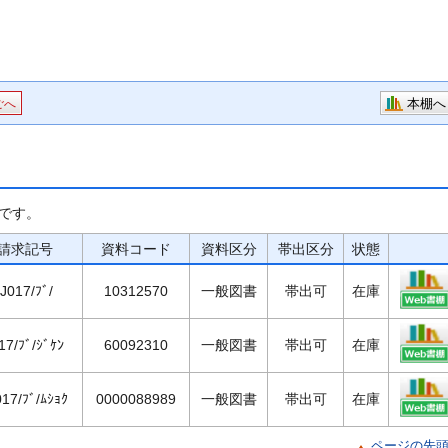
本棚へ
ごへ
です。
請求記号
資料コード
資料区分
帯出区分
状態
/J017/ﾌﾞ/
10312570
一般図書
帯出可
在庫
17/ﾌﾞ/ｼﾞｹﾝ
60092310
一般図書
帯出可
在庫
017/ﾌﾞ/ﾑｼｮｸ
0000088989
一般図書
帯出可
在庫
ページの先