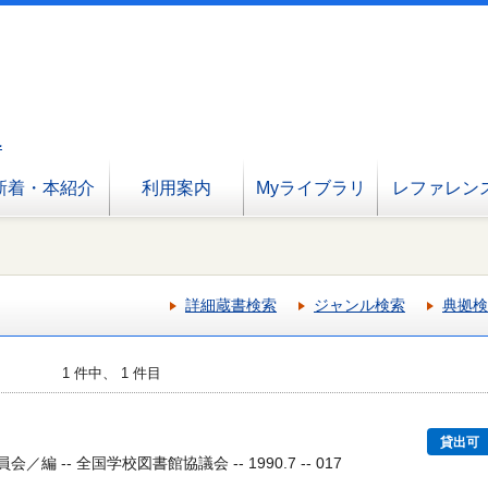
へ
新着・本紹介
利用案内
Myライブラリ
レファレン
詳細蔵書検索
ジャンル検索
典拠検
1 件中、 1 件目
貸出可
編 -- 全国学校図書館協議会 -- 1990.7 -- 017