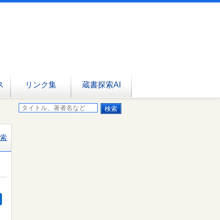
ス
リンク集
蔵書探索AI
索