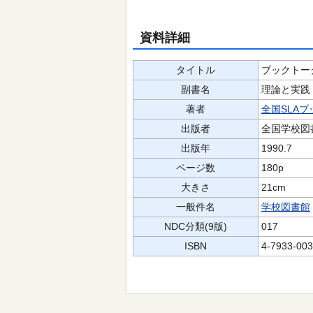
資料詳細
タイトル
ブックトー
副書名
理論と実践
著者
全国SLA
出版者
全国学校図
出版年
1990.7
ページ数
180p
大きさ
21cm
一般件名
学校図書館
NDC分類(9版)
017
ISBN
4-7933-003