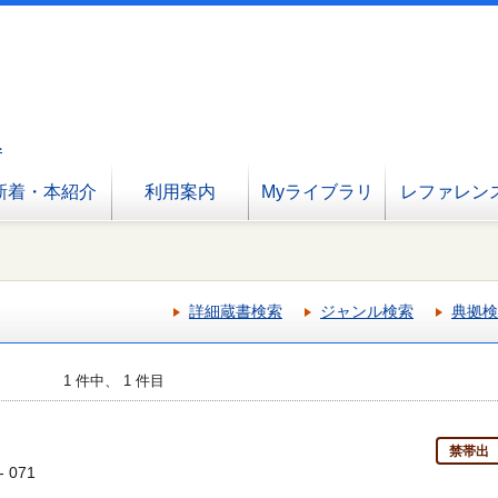
へ
新着・本紹介
利用案内
Myライブラリ
レファレン
詳細蔵書検索
ジャンル検索
典拠検
1 件中、 1 件目
禁帯出
- 071