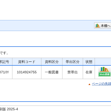
本棚へ
です。
求記号
資料コード
資料区分
帯出区分
状態
071/ｱ/
1014924755
一般図書
禁帯出
在庫
ページの先
 2025-4