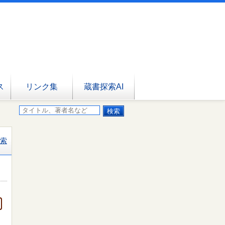
ス
リンク集
蔵書探索AI
索