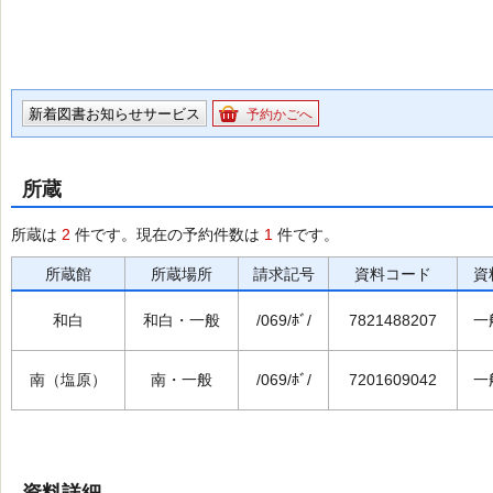
新着図書お知らせサービス
予約かごへ
所蔵
所蔵は
2
件です。現在の予約件数は
1
件です。
所蔵館
所蔵場所
請求記号
資料コード
資
和白
和白・一般
/069/ﾎﾞ/
7821488207
一
南（塩原）
南・一般
/069/ﾎﾞ/
7201609042
一