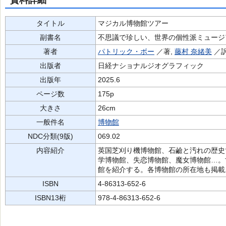
資料詳細
タイトル
マジカル博物館ツアー
副書名
不思議で珍しい、世界の個性派ミュージア
著者
パトリック・ボー
／著,
藤村 奈緒美
／訳
出版者
日経ナショナルジオグラフィック
出版年
2025.6
ページ数
175p
大きさ
26cm
一般件名
博物館
NDC分類(9版)
069.02
内容紹介
英国芝刈り機博物館、石鹼と汚れの歴史
学博物館、失恋博物館、魔女博物館…。
館を紹介する。各博物館の所在地も掲載
ISBN
4-86313-652-6
ISBN13桁
978-4-86313-652-6