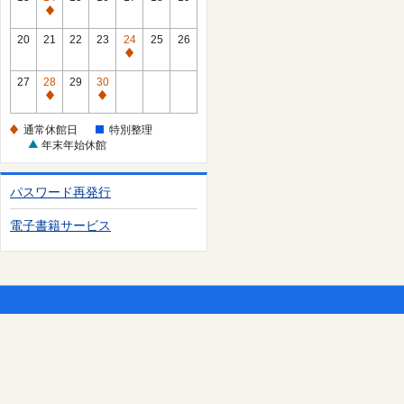
日
休
通
館
常
20
21
22
23
24
25
26
日
休
通
館
常
27
28
29
30
日
休
通
通
館
常
常
通常休館日
特別整理
日
休
休
年末年始休館
館
館
日
日
パスワード再発行
電子書籍サービス