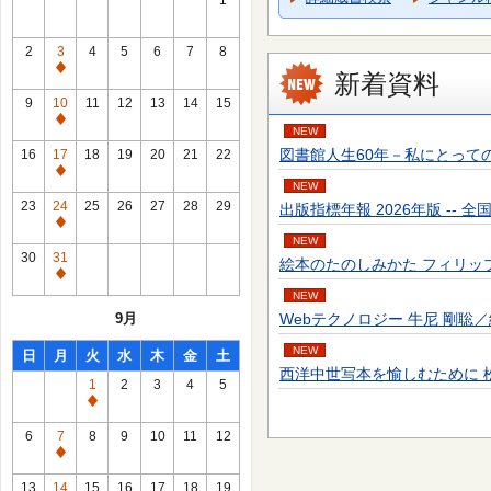
1
2
3
4
5
6
7
8
通
新着資料
常
9
10
11
12
13
14
15
休
通
NEW
館
常
図書館人生60年－私にとっての転機－ 富
16
17
18
19
20
21
22
日
休
通
NEW
館
常
23
24
25
26
27
28
29
出版指標年報 2026年版 -- 全国出
日
休
通
NEW
館
常
30
31
絵本のたのしみかた フィリップ・ブラッ
日
休
通
館
NEW
常
9月
Webテクノロジー 牛尼 剛聡／編著 --
日
休
館
NEW
日
月
火
水
木
金
土
日
西洋中世写本を愉しむために 松田 隆美／
1
2
3
4
5
通
常
6
7
8
9
10
11
12
休
通
館
常
13
14
15
16
17
18
19