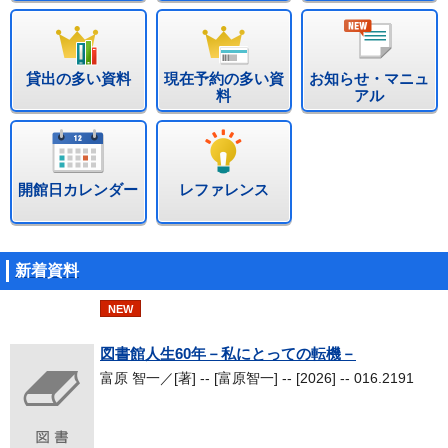
貸出の多い資料
現在予約の多い資
お知らせ・マニュ
料
アル
開館日カレンダー
レファレンス
新着資料
NEW
図書館人生60年－私にとっての転機－
富原 智一／[著] -- [富原智一] -- [2026] -- 016.2191