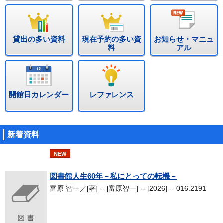
貸出の多い資料
現在予約の多い資
お知らせ・マニュ
料
アル
開館日カレンダー
レファレンス
新着資料
NEW
図書館人生60年－私にとっての転機－
富原 智一／[著] -- [富原智一] -- [2026] -- 016.2191