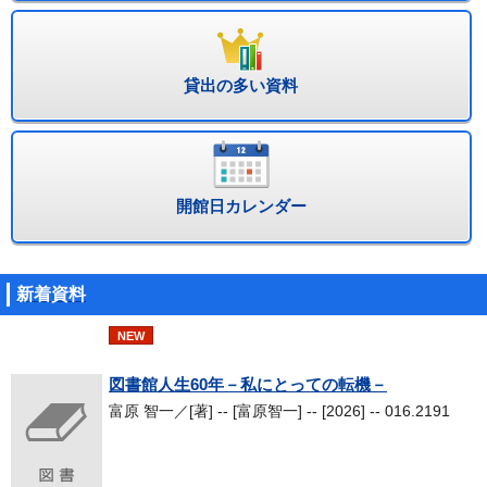
貸出の多い資料
開館日カレンダー
新着資料
NEW
図書館人生60年－私にとっての転機－
富原 智一／[著] -- [富原智一] -- [2026] -- 016.2191